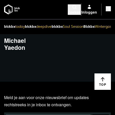
Zoeken
Inloggen
blckbx
today
blckbx
deepdive
blckbx
Soul Session
Blckbx
Wintergaste
Michael
Yaedon
TOP
Meld je aan voor onze nieuwsbrief om updates
rechtstreeks in je inbox te ontvangen.