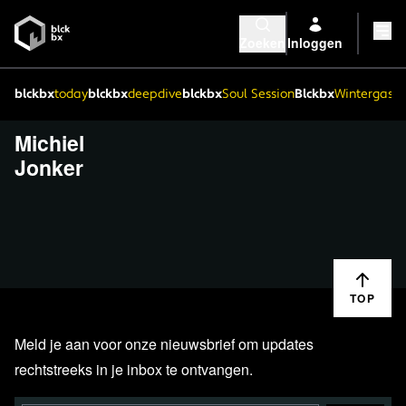
Zoeken
Inloggen
blckbx
today
blckbx
deepdive
blckbx
Soul Session
Blckbx
Wintergaste
Michiel
Jonker
TOP
Meld je aan voor onze nieuwsbrief om updates
rechtstreeks in je inbox te ontvangen.