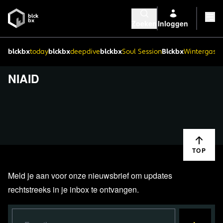
Zoeken
Inloggen
blckbx
today
blckbx
deepdive
blckbx
Soul Session
Blckbx
Wintergaste
NIAID
TOP
Meld je aan voor onze nieuwsbrief om updates
rechtstreeks in je inbox te ontvangen.