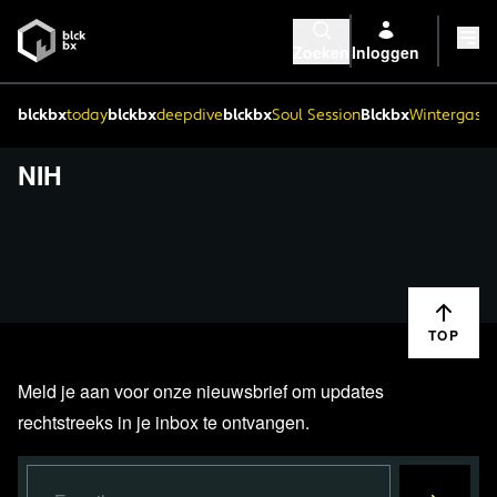
Zoeken
Inloggen
blckbx
today
blckbx
deepdive
blckbx
Soul Session
Blckbx
Wintergaste
NIH
TOP
Meld je aan voor onze nieuwsbrief om updates
rechtstreeks in je inbox te ontvangen.