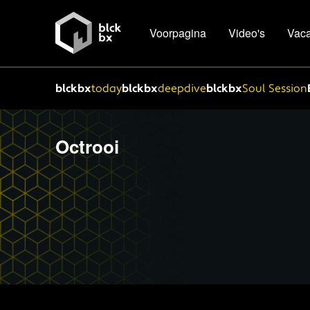
Voorpagina
Video's
Vaca
blckbx
today
blckbx
deepdive
blckbx
Soul Session
Octrooi