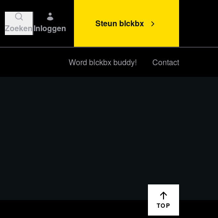
Steun blckbx
Zoeken
Inloggen
Word blckbx buddy!
Contact
Steun blckbx
TOP