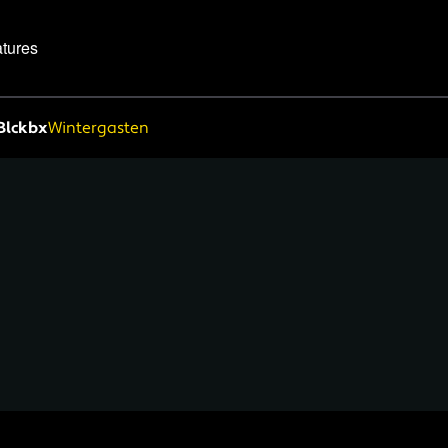
tures
Blckbx
Wintergasten