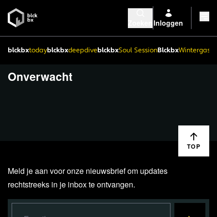
Zoeken
Inloggen
blckbx
today
blckbx
deepdive
blckbx
Soul Session
Blckbx
Wintergaste
Onverwacht
TOP
Meld je aan voor onze nieuwsbrief om updates
rechtstreeks in je inbox te ontvangen.