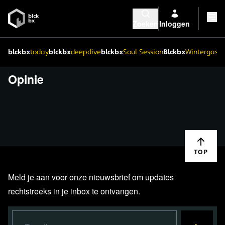
Zoeken
Inloggen
blckbx
today
blckbx
deepdive
blckbx
Soul Session
Blckbx
Wintergaste
Opinie
TOP
Meld je aan voor onze nieuwsbrief om updates
rechtstreeks in je inbox te ontvangen.