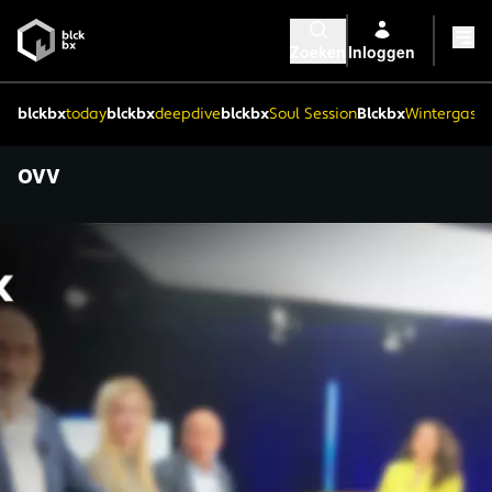
Zoeken
Inloggen
blckbx
today
blckbx
deepdive
blckbx
Soul Session
Blckbx
Wintergaste
ovv