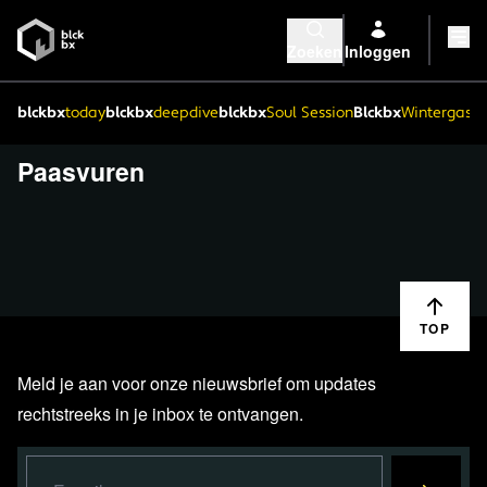
Zoeken
Inloggen
blckbx
today
blckbx
deepdive
blckbx
Soul Session
Blckbx
Wintergaste
Paasvuren
TOP
Meld je aan voor onze nieuwsbrief om updates
rechtstreeks in je inbox te ontvangen.