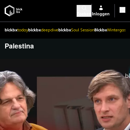
Zoeken
Inloggen
blckbx
today
blckbx
deepdive
blckbx
Soul Session
Blckbx
Wintergaste
Palestina