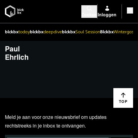
Zoeken
Inloggen
blckbx
today
blckbx
deepdive
blckbx
Soul Session
Blckbx
Wintergaste
Paul
Ehrlich
TOP
Meld je aan voor onze nieuwsbrief om updates
rechtstreeks in je inbox te ontvangen.