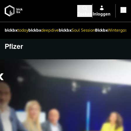
Zoeken
Inloggen
blckbx
today
blckbx
deepdive
blckbx
Soul Session
Blckbx
Wintergaste
Pfizer