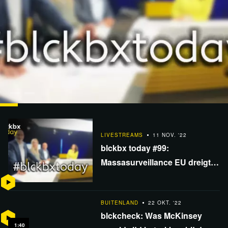
LIVESTREAMS
27 JAN. '23
blckbx today #131: Project Veritas onthult Pfizer-plan |
LIVESTREAMS
11 NOV. '22
Hunter Bidens geheime documenten |…
blckbx today #99:
Massasurveillance EU dreigt |
Belastingtrucs Pfizer NL | Wie
winnen verkiezingen VS?
BUITENLAND
22 OKT. '22
blckcheck: Was McKinsey
1:40