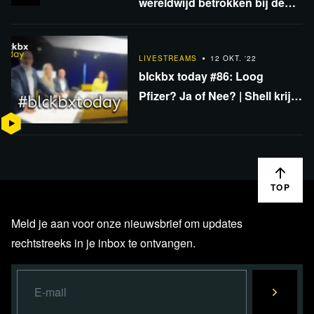
wereldwijd betrokken bij de
totstandkoming van
coronabeleid?
LIVESTREAMS
12 OKT. '22
blckbx today #86: Loog
Pfizer? Ja of Nee? | Shell krijgt
bijval in Klimaatzaak | DNB en
de CO2 wurggreep
TOP
Meld je aan voor onze nieuwsbrief om updates
rechtstreeks in je inbox te ontvangen.