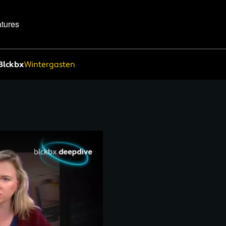
tures
Blckbx
Wintergasten