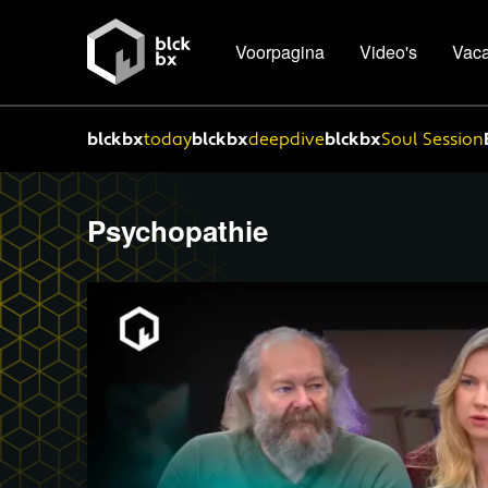
Voorpagina
Video's
Vaca
blckbx
today
blckbx
deepdive
blckbx
Soul Session
Psychopathie