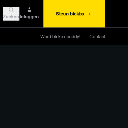
Steun blckbx
Zoeken
Inloggen
Word blckbx buddy!
Contact
Steun blckbx