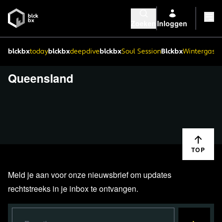
Zoeken
Inloggen
blckbx
today
blckbx
deepdive
blckbx
Soul Session
Blckbx
Wintergaste
Queensland
TOP
Meld je aan voor onze nieuwsbrief om updates
rechtstreeks in je inbox te ontvangen.