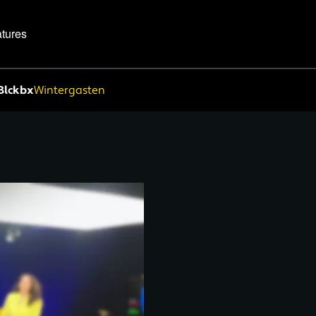
tures
Blckbx
Wintergasten