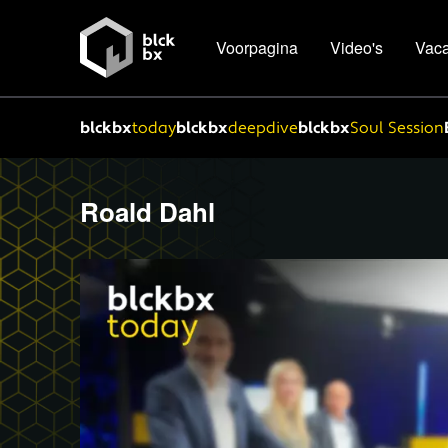
Voorpagina
Video's
Vaca
blckbx
today
blckbx
deepdive
blckbx
Soul Session
Roald Dahl