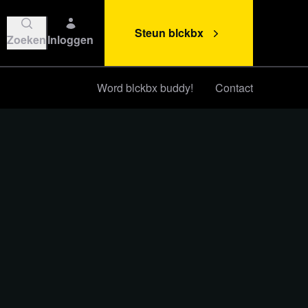
Steun blckbx
Zoeken
Inloggen
Word blckbx buddy!
Contact
Steun blckbx