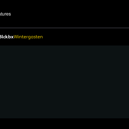
tures
Blckbx
Wintergasten