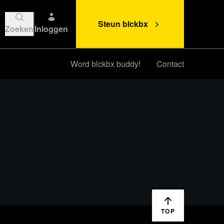
Steun blckbx
Zoeken
Inloggen
Word blckbx buddy!
Contact
Steun blckbx
TOP