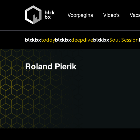
Voorpagina
Video's
Vaca
blckbx
today
blckbx
deepdive
blckbx
Soul Session
Roland Pierik