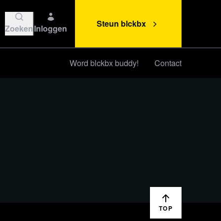
Steun blckbx
Zoeken
Inloggen
Word blckbx buddy!
Contact
Steun blckbx
TOP