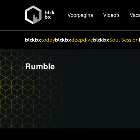
Voorpagina
Video's
Vaca
blckbx
today
blckbx
deepdive
blckbx
Soul Session
Rumble