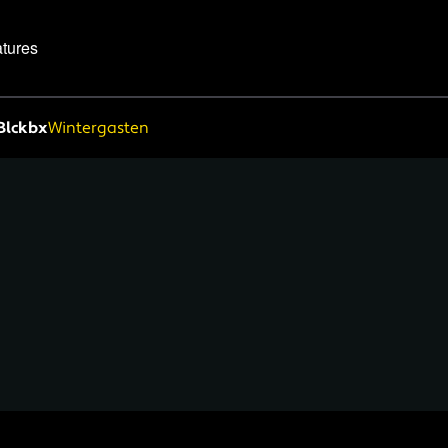
tures
Blckbx
Wintergasten