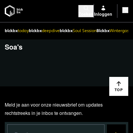
Zoeken
Inloggen
blckbx
today
blckbx
deepdive
blckbx
Soul Session
Blckbx
Wintergaste
Soa's
TOP
Meld je aan voor onze nieuwsbrief om updates
rechtstreeks in je inbox te ontvangen.