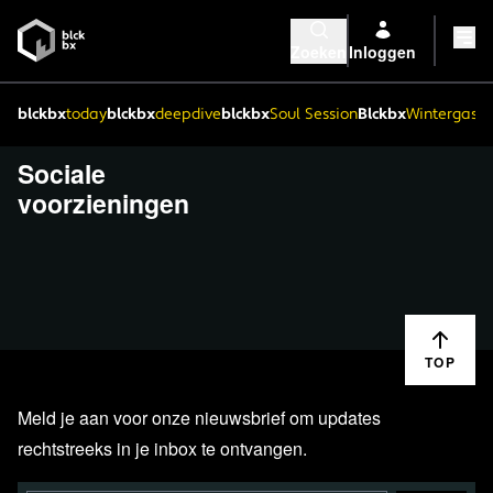
Zoeken
Inloggen
blckbx
today
blckbx
deepdive
blckbx
Soul Session
Blckbx
Wintergaste
Sociale
voorzieningen
TOP
Meld je aan voor onze nieuwsbrief om updates
rechtstreeks in je inbox te ontvangen.