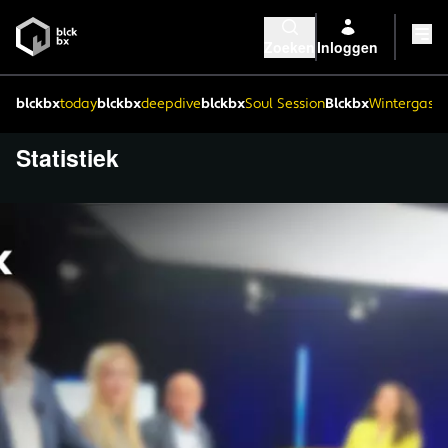
Zoeken
Inloggen
blckbx
today
blckbx
deepdive
blckbx
Soul Session
Blckbx
Wintergaste
Statistiek