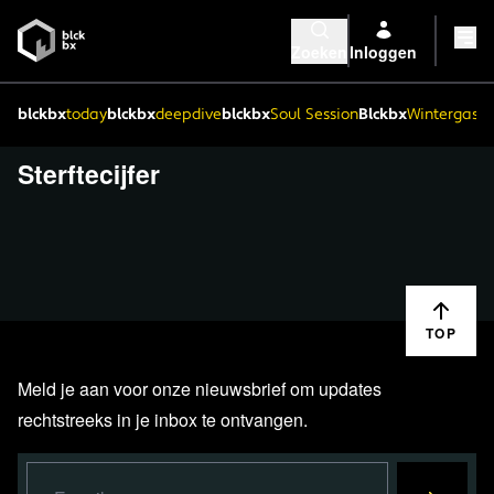
Zoeken
Inloggen
blckbx
today
blckbx
deepdive
blckbx
Soul Session
Blckbx
Wintergaste
Sterftecijfer
TOP
Meld je aan voor onze nieuwsbrief om updates
rechtstreeks in je inbox te ontvangen.