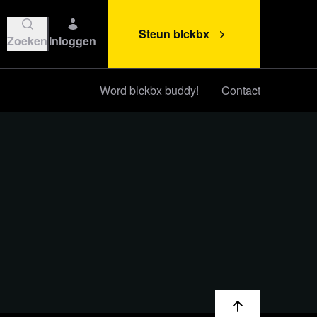
Steun blckbx
Zoeken
Inloggen
Word blckbx buddy!
Contact
Steun blckbx