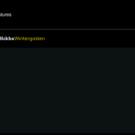
tures
Blckbx
Wintergasten