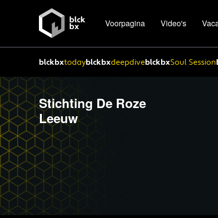
Voorpagina
Video's
Vaca
blckbx
today
blckbx
deepdive
blckbx
Soul Session
Stichting De Roze
Leeuw