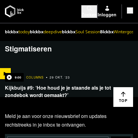
Zoeken
Inloggen
blckbx
today
blckbx
deepdive
blckbx
Soul Session
Blckbx
Wintergaste
Stigmatiseren
9:00
COLUMNS
29 OKT. '23
Kijkbuijs #9: ‘Hoe houd je je staande als je tot
zondebok wordt gemaakt?’
TOP
Meld je aan voor onze nieuwsbrief om updates
rechtstreeks in je inbox te ontvangen.