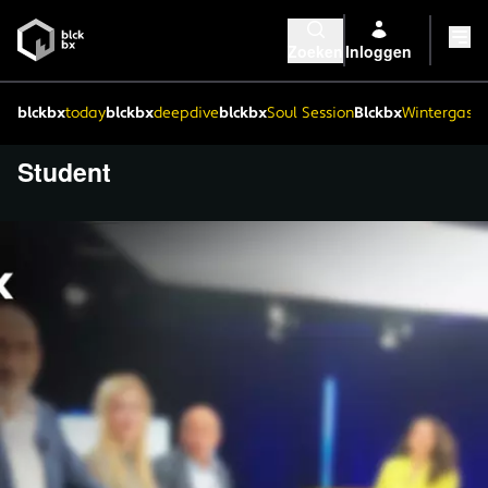
Zoeken
Inloggen
blckbx
today
blckbx
deepdive
blckbx
Soul Session
Blckbx
Wintergaste
Student