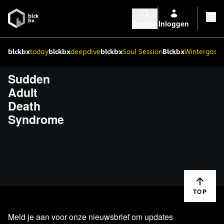
Zoeken
Inloggen
blckbx
today
blckbx
deepdive
blckbx
Soul Session
Blckbx
Wintergaste
Sudden
Adult
Death
Syndrome
TOP
Meld je aan voor onze nieuwsbrief om updates