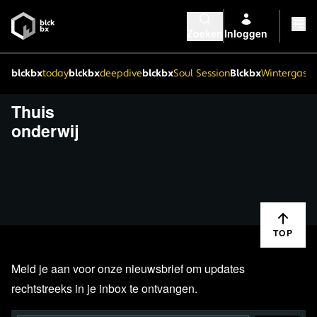
Zoeken
Inloggen
blckbx
today
blckbx
deepdive
blckbx
Soul Session
Blckbx
Wintergaste
Thuis
onderwij
TOP
Meld je aan voor onze nieuwsbrief om updates
rechtstreeks in je inbox te ontvangen.