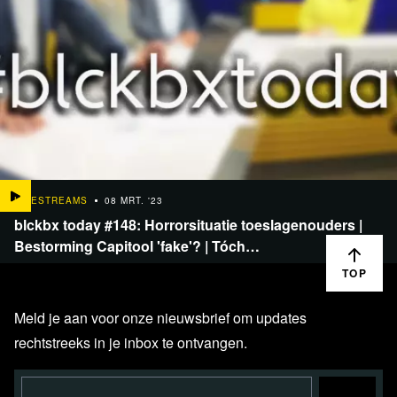
LIVESTREAMS
08 MRT. '23
blckbx today #148: Horrorsituatie toeslagenouders |
Bestorming Capitool 'fake'? | Tóch…
TOP
Meld je aan voor onze nieuwsbrief om updates
rechtstreeks in je inbox te ontvangen.