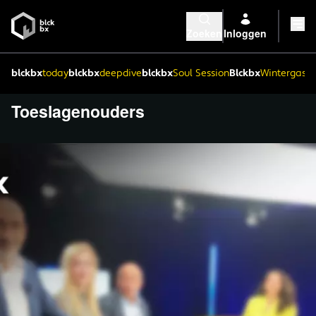
Zoeken
Inloggen
blckbx
today
blckbx
deepdive
blckbx
Soul Session
Blckbx
Wintergaste
Toeslagenouders