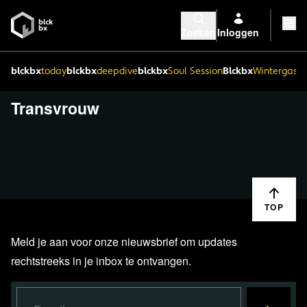
Zoeken
Inloggen
blckbx
today
blckbx
deepdive
blckbx
Soul Session
Blckbx
Wintergaste
Transvrouw
TOP
Meld je aan voor onze nieuwsbrief om updates
rechtstreeks in je inbox te ontvangen.