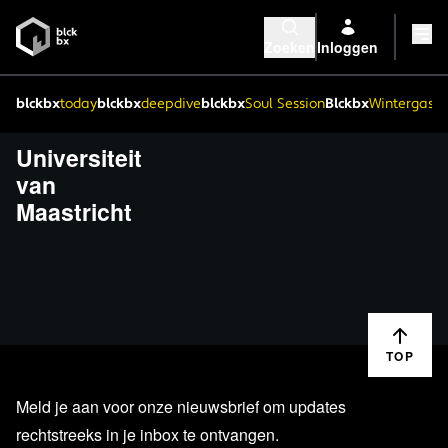
Zoeken
Inloggen
blckbx
today
blckbx
deepdive
blckbx
Soul Session
Blckbx
Wintergaste
Universiteit
van
Maastricht
TOP
Meld je aan voor onze nieuwsbrief om updates
rechtstreeks in je inbox te ontvangen.