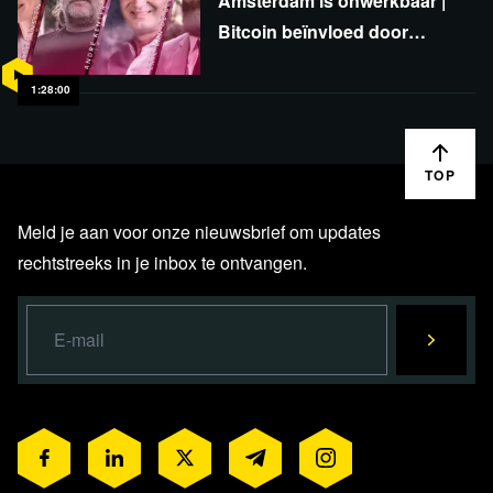
Amsterdam is onwerkbaar |
Bitcoin beïnvloed door
Trumps handelsoorlog |
USAID-tentakels | DWIV #36
1:28:00
TOP
Meld je aan voor onze nieuwsbrief om updates
rechtstreeks in je inbox te ontvangen.