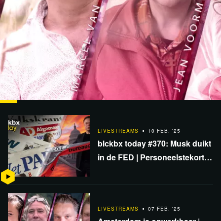
1:28:00
LIVESTREAMS
14 FEB. '25
Insecten in jouw eten | Kaag & USAID | 'Delirium'
LIVESTREAMS
10 FEB. '25
blckbx today #370: Musk duikt
zorgmisstanden | 'The Gift' | DWIV #37
in de FED | Personeelstekort
gevangenissen | EU-miljoenen
voor DPG media
LIVESTREAMS
07 FEB. '25