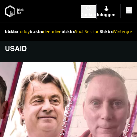
Zoeken
Inloggen
blckbx
today
blckbx
deepdive
blckbx
Soul Session
Blckbx
Wintergaste
USAID