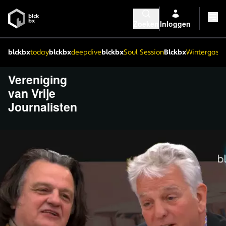
Zoeken
Inloggen
blckbx
today
blckbx
deepdive
blckbx
Soul Session
Blckbx
Wintergaste
Vereniging
van Vrije
Journalisten