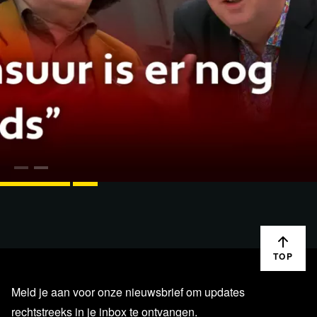
Uitgelicht
1:03:47
BINNENLAND
14 APR.
Wordt de corona-enquête een fopspeen? Ab Gietelink
interviewt Rico Brouwer over zijn…
TOP
Meld je aan voor onze nieuwsbrief om updates
rechtstreeks in je inbox te ontvangen.