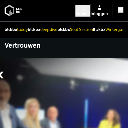
Zoeken
Inloggen
blckbx
today
blckbx
deepdive
blckbx
Soul Session
Blckbx
Wintergaste
Vertrouwen