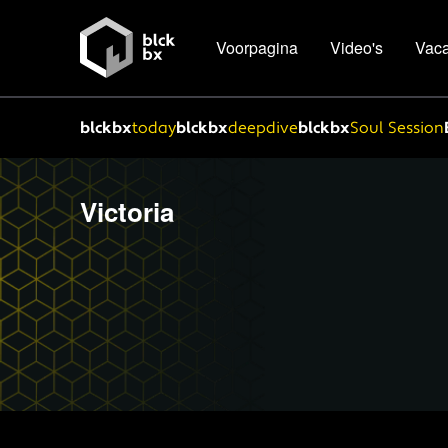
Voorpagina
Video's
Vaca
blckbx
today
blckbx
deepdive
blckbx
Soul Session
Victoria