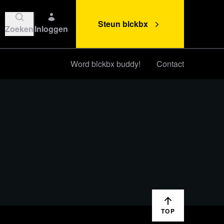
Steun blckbx
Zoeken
Inloggen
Word blckbx buddy!
Contact
Steun blckbx
TOP