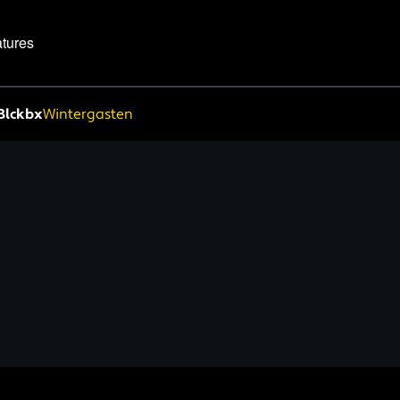
tures
Blckbx
Wintergasten