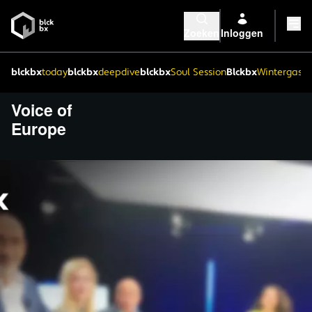
Zoeken
Inloggen
blckbx
today
blckbx
deepdive
blckbx
Soul Session
Blckbx
Wintergaste
Voice of
Europe