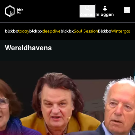
Zoeken
Inloggen
blckbx
today
blckbx
deepdive
blckbx
Soul Session
Blckbx
Wintergaste
Wereldhavens