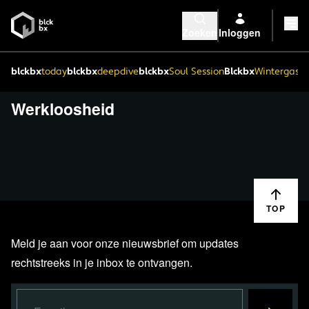
Zoeken
Inloggen
blckbx
today
blckbx
deepdive
blckbx
Soul Session
Blckbx
Wintergaste
Werkloosheid
TOP
Meld je aan voor onze nieuwsbrief om updates
rechtstreeks in je inbox te ontvangen.