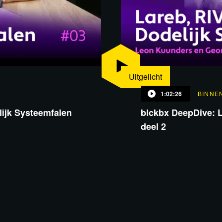
Uitgelicht
1:02:26
BINNE
ijk Systeemfalen
blckbx DeepDive: L
deel 2