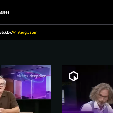
tures
Blckbx
Wintergasten