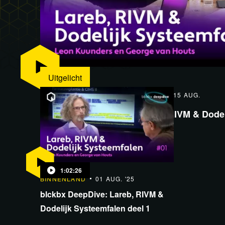
Uitgelicht
1:02:26
BINNENLAND
15 AUG.
blckbx DeepDive: Lareb, RIVM & Dodel
deel 3
1:02:26
BINNENLAND
01 AUG. '25
blckbx DeepDive: Lareb, RIVM &
Dodelijk Systeemfalen deel 1