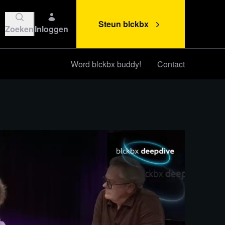
Steun blckbx
Zoeken
Inloggen
Word blckbx buddy!
Contact
Steun blckbx