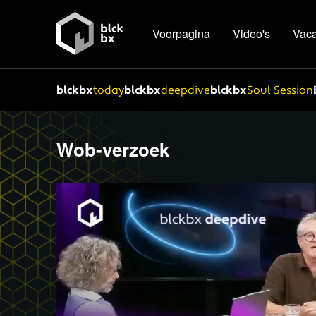
Voorpagina
Video's
Vaca
blckbx
today
blckbx
deepdive
blckbx
Soul Session
Wob-verzoek