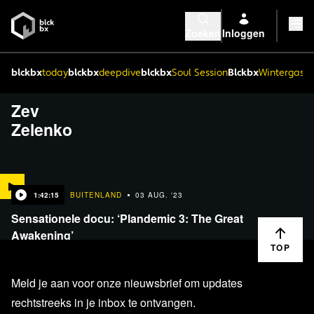
Zoeken
Inloggen
blckbx
today
blckbx
deepdive
blckbx
Soul Session
Blckbx
Wintergaste
Zev
Zelenko
1:42:15
BUITENLAND
03 AUG. '23
Sensationele docu: ‘Plandemic 3: The Great
Awakening’
TOP
Meld je aan voor onze nieuwsbrief om updates
rechtstreeks in je inbox te ontvangen.