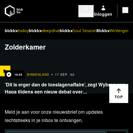
Zoeken
Inloggen
blckbx
today
blckbx
deepdive
blckbx
Soul Session
Blckbx
Wintergaste
Zolderkamer
10:43
BINNENLAND
17 SEP. '22
‘Dit is erger dan de toeslagenaffaire’, zegt Wybren van
Haga tijdens een nieuw debat over…
TOP
Meld je aan voor onze nieuwsbrief om updates
rechtstreeks in je inbox te ontvangen.