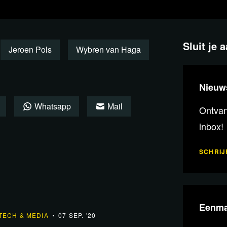
egenwoordiger de mond te snoeren.
 over.
Sluit je 
Jeroen Pols
Wybren van Haga
Nieuw
Whatsapp
Mail
Ontvang
inbox!
en video over het feit dat hij van
SCHRIJF
eer gebeurt en dus gaat Van Haga ook
de video gaat over de eerdere
Eenma
36:11
TECH & MEDIA
07 SEP. '20