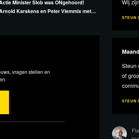
Wij zij
Actie Minister Slob was ONgehoord!
Arnold Karskens en Peter Vlemmix met
STEUN 
Flavio Pasquino
Maande
egen Big Tech
Steun 
euws, vragen stellen en
 het Amerikaanse Senaat met een
of gro
en.
machtsmonopolie van Big Tech aan
commun
happelijke discussie en de vrijheid
STEUN 
ft gegijzeld en waardoor nog maar 1
HO en de door de overheid benoemde
Fla