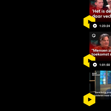
aan van de BPOC, maar ook 2de
ls. Alle tafelgasten - inclusief
1:23:24
al te maken gehad met censuur en
utube video’s. Maar ook
 die zelf niet aanwezig kon zijn en
rd en daarmee is een grens bereikt.
Pols voerde al tientallen zaken maar
1:01:50
ndkapjes zaak en Van Haga spant
n Youtube i.v.m. het verwijderen
ideo op 17 maart. Met name deze video
h misleidende info” betrof - waar
regelrechte aanval op de democratie