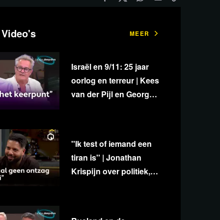
 Video's
MEER
Israël en 9/11: 25 jaar
oorlog en terreur | Kees
van der Pijl en George
van Houts - deel 1
''Ik test of iemand een
tiran is'' | Jonathan
Krispijn over politiek,
media en
onafhankelijkheid