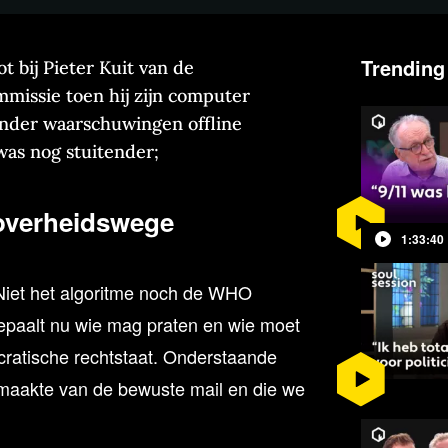
Trending
 bij Pieter Kuit van de
issie toen hij zijn computer
nder waarschuwingen offline
was nog stuitender;
overheidswege
1:33:40
 Niet het algoritme noch de WHO
epaalt nu wie mag praten en wie moet
cratische rechtstaat. Onderstaande
t maakte van de bewuste mail en die we