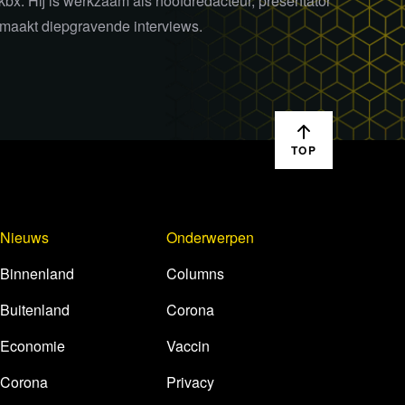
kbx. Hij is werkzaam als hoofdredacteur, presentator
maakt diepgravende interviews.
TOP
Nieuws
Onderwerpen
Binnenland
Columns
Buitenland
Corona
Economie
Vaccin
Corona
Privacy