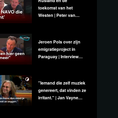
Rusland en de
toekomst van het
Westen | Peter van
Stigt, Diedert de Wagt &
George van Houts
Jeroen Pols over zijn
emigratieproject in
Paraguay | Interview
met Ab Gietelink
''Iemand die zelf muziek
genereert, dat vinden ze
irritant.'' | Jan Vayne
over eigenzinnigheid