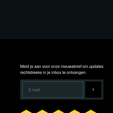
In de uitzending tonen we twee fragmente
livestream zijn van het Amerikaanse Senaat
worden gezegd.
Plaats een reactie
Meld je aan voor onze nieuwsbrief om updates
rechtstreeks in je inbox te ontvangen.