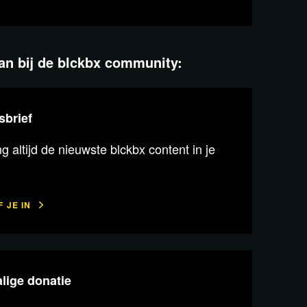
aan bij de blckbx community:
sbrief
 altijd de nieuwste blckbx content in je
 JE IN
lige donatie