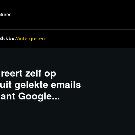
tures
Blckbx
Wintergasten
eert zelf op
uit gelekte emails
ant Google...