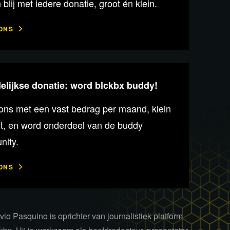
n blij met iedere donatie, groot én klein.
ONS
lijkse donatie: word blckbx buddy!
ons met een vast bedrag per maand, klein
ot, en word onderdeel van de buddy
ity.
ONS
vio Pasquino is oprichter van journalistiek platform