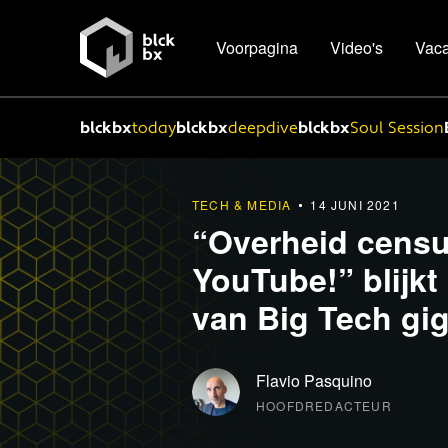
Voorpagina
Video's
Vaca
blckbx
today
blckbx
deepdive
blckbx
Soul Session
TECH & MEDIA
14 JUNI 2021
“Overheid censur
YouTube!” blijkt 
van Big Tech gig
Flavio Pasquino
HOOFDREDACTEUR