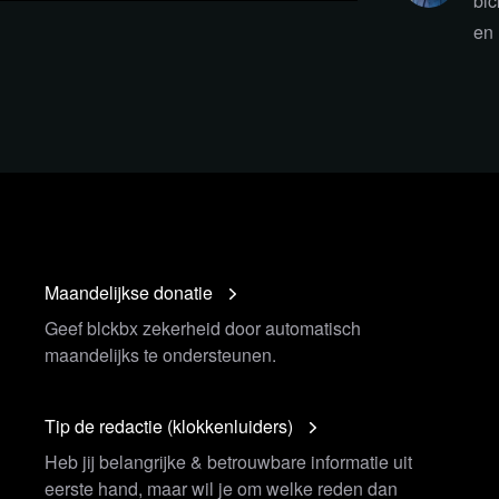
blc
n maar
HIER
kun je de integrale
en 
 waar zeer interessante dingen
Maandelijkse donatie
Geef blckbx zekerheid door automatisch
maandelijks te ondersteunen.
Tip de redactie (klokkenluiders)
Heb jij belangrijke & betrouwbare informatie uit
eerste hand, maar wil je om welke reden dan