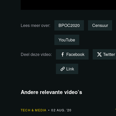
door tijdens de verkiezingen een volksvert
Destijds maakten we er onderstaande video
Lees meer over:
BPOC2020
Censuur
YouTube
Deel deze video:
Facebook
Twitter
Link
Eerder maakten we met Wybren van Haga al e
LinkedIN was verwijdert en nu is dat dus w
Andere relevante video’s
hier stappen tegen ondernemen. Onderstaan
verwijdering van LinkedIN.
13:42
TECH & MEDIA
02 AUG. '20