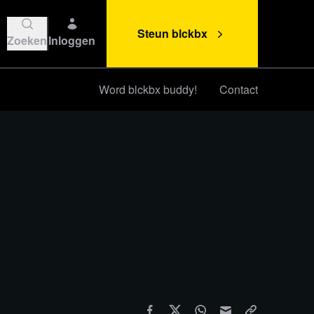
Steun blckbx
Zoeken
Inloggen
Word blckbx buddy!
Contact
Steun blckbx