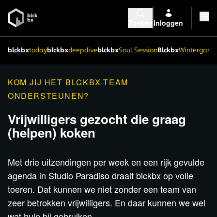
Zoeken
Inloggen
blckbx
today
blckbx
deepdive
blckbx
Soul Session
Blckbx
Wintergaste
KOM JIJ HET BLCKBX-TEAM
ONDERSTEUNEN?
Vrijwilligers gezocht die graag
(helpen) koken
Met drie uitzendingen per week en een rijk gevulde
agenda in Studio Paradiso draait blckbx op volle
toeren. Dat kunnen we niet zonder een team van
zeer betrokken vrijwilligers. En daar kunnen we wel
wat hulp bij gebruiken.