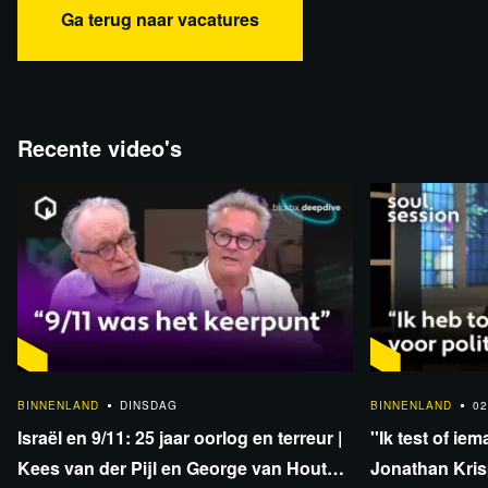
Ga terug naar vacatures
Recente video's
1:33:40
BINNENLAND
DINSDAG
BINNENLAND
02
Israël en 9/11: 25 jaar oorlog en terreur |
''Ik test of iem
Kees van der Pijl en George van Houts -
Jonathan Krisp