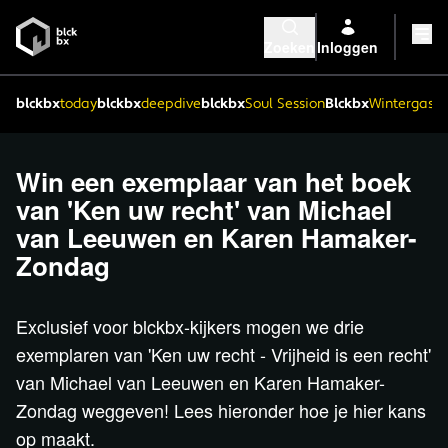
Zoeken
Inloggen
blckbx
today
blckbx
deepdive
blckbx
Soul Session
Blckbx
Wintergaste
Win een exemplaar van het boek
van 'Ken uw recht' van Michael
van Leeuwen en Karen Hamaker-
Zondag
Exclusief voor blckbx-kijkers mogen we drie
exemplaren van
'Ken uw recht - Vrijheid is een recht'
van Michael van Leeuwen en Karen Hamaker-
Zondag weggeven! Lees hieronder hoe je hier kans
op maakt.