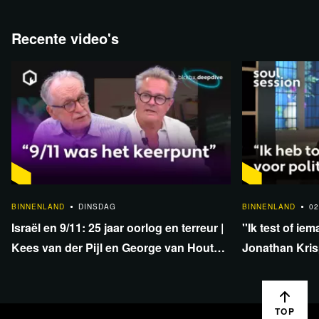
Recente video's
1:33:40
BINNENLAND
DINSDAG
BINNENLAND
02
Israël en 9/11: 25 jaar oorlog en terreur |
''Ik test of iem
Kees van der Pijl en George van Houts -
Jonathan Krisp
deel 1
en onafhankel
TOP