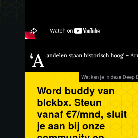
‘A
andelen staan historisch hoog’ – A
Wat kan je in deze Deep 
Word buddy van
blckbx. Steun
vanaf €7/mnd, sluit
je aan bij onze
community en