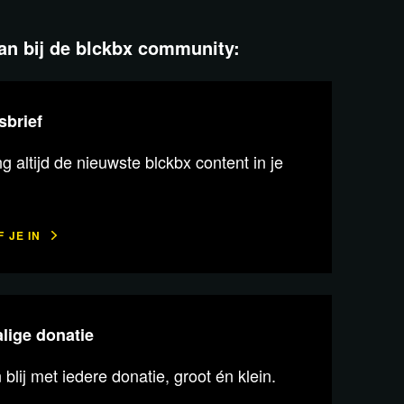
aan bij de blckbx community:
sbrief
 altijd de nieuwste blckbx content in je
 JE IN
lige donatie
n blij met iedere donatie, groot én klein.