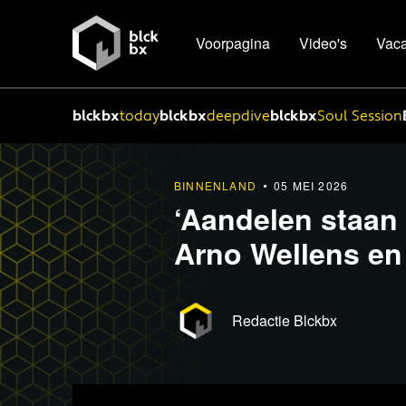
Voorpagina
Video's
Vaca
blckbx
today
blckbx
deepdive
blckbx
Soul Session
BINNENLAND
05 MEI 2026
‘Aandelen staan 
Arno Wellens en
Redactie Blckbx