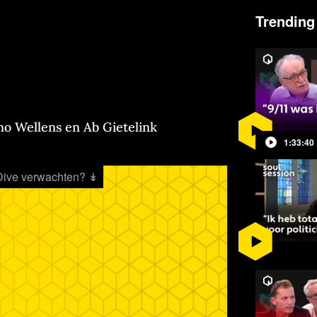
Trending
rno Wellens en Ab Gietelink
1:33:40
Dive verwachten? ↡