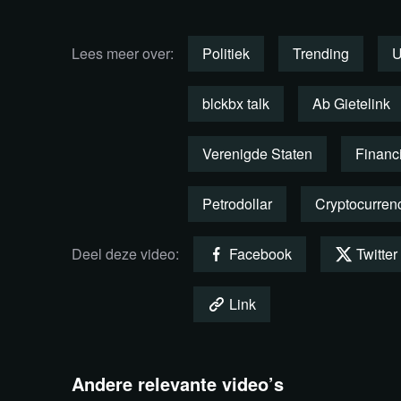
zilver en crypto’s sterk.
Lees meer over:
Politiek
Trending
U
Wat staat ons te wachten?
blckbx talk
Ab Gietelink
Arno Wellens is publicist en financieel journ
aan de UvA, werkte voor
en was mede
Quote
Verenigde Staten
Financ
Democratie. Hij publiceerde onder meer
Dem
samen met Jort Kelder
Petrodollar
Cryptocurren
.
Het Euro Evangelie
Deel deze video:
Facebook
Twitter
Relevante bronnen
Substack
Arno Wellens
Link
Current Ratio
Andere relevante video’s