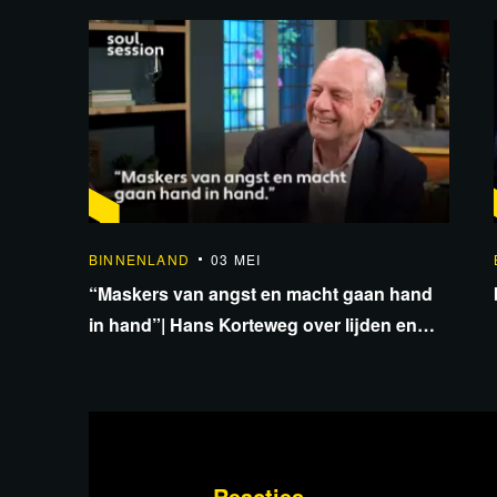
Deze uitzending is
ook als podcast te
beluisteren!
1:19:16
Luister nu
BINNENLAND
03 MEI
“Maskers van angst en macht gaan hand
in hand”| Hans Korteweg over lijden en
liefde
Lees 2 reacties
Reacties