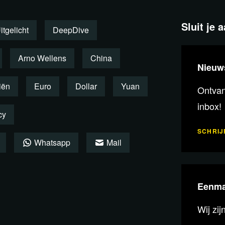
Sluit je 
itgelicht
DeepDive
Arno Wellens
China
alist. Hij studeerde bedrijfseconomie
Nieuw
oprichter van Forum voor
iën
Euro
Dollar
Yuan
Ontvang
en schreef
ocratie op de Helling
inbox!
cy
SCHRIJF
Whatsapp
Mail
Eenma
Wij zij