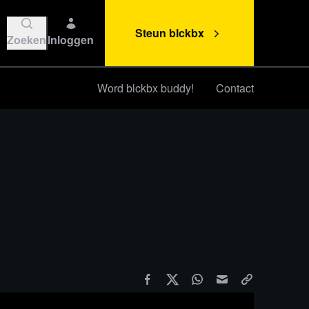
Steun blckbx
Zoeken
Inloggen
Word blckbx buddy!
Contact
Steun blckbx