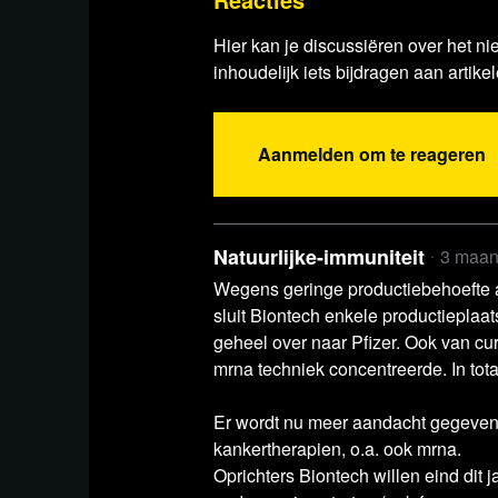
Hier kan je discussiëren over het ni
inhoudelijk iets bijdragen aan artikel
Aanmelden om te reageren
Natuurlijke-immuniteit
3 maan
Wegens geringe productiebehoefte a
sluit Biontech enkele productieplaat
Lees ver
geheel over naar Pfizer. Ook van cur
mrna techniek concentreerde. In totaa
Er wordt nu meer aandacht gegeven 
kankertherapien, o.a. ook mrna.
Oprichters Biontech willen eind dit 