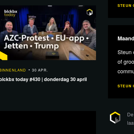
STEUN 
Maande
Steun 
of gro
commun
BINNENLAND
30 APR.
blckbx today #430 | donderdag 30 april
STEUN 
De 
laa