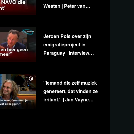
Westen | Peter van
Stigt, Diedert de Wagt &
George van Houts
Jeroen Pols over zijn
emigratieproject in
Paraguay | Interview
met Ab Gietelink
''Iemand die zelf muziek
genereert, dat vinden ze
irritant.'' | Jan Vayne
over eigenzinnigheid