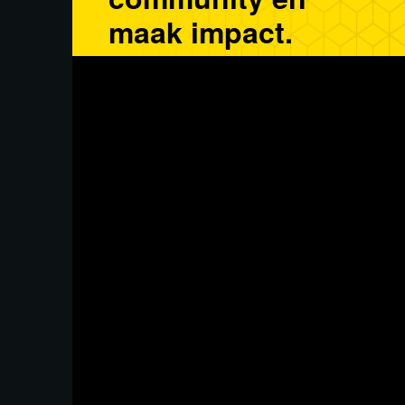
maak impact.
Word buddy
In deze aflevering van DeepDive gaat financi
met Ab Gietelink in gesprek over d
Wellens
van dit moment.
verschuivingen
Wat wordt de rol van de dollar, euro en yua
? Welke kansen en risico’
financiële stelsel
van de gulden met zich mee? Ondertussen s