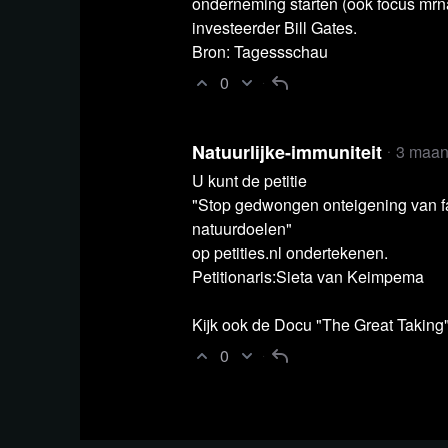
onderneming starten (ook focus mrn
investeerder Bill Gates.
Bron: Tagessschau
0
Natuurlijke-immuniteit
3 maan
U kunt de petitie
"Stop gedwongen onteigening van fa
natuurdoelen"
op petities.nl ondertekenen.
Petitionaris:Sieta van Keimpema
Kijk ook de Docu "The Great Taking"
0