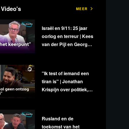
 Video's
MEER
Israël en 9/11: 25 jaar
oorlog en terreur | Kees
van der Pijl en George
van Houts - deel 1
''Ik test of iemand een
tiran is'' | Jonathan
Krispijn over politiek,
media en
onafhankelijkheid
Rusland en de
toekomst van het