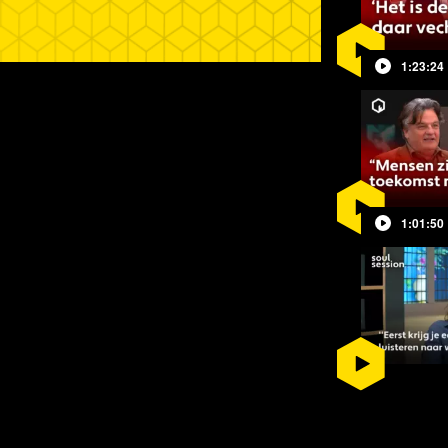
1:23:24
1:01:50
eel journalist en publicist
Arno
e grote
economische
n in het toekomstige
mondiale
s brengt een mogelijke herintroductie
chommelen de prijzen van olie, goud,