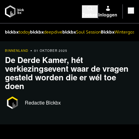
Zoeken
Inloggen
blckbx
today
blckbx
deepdive
blckbx
Soul Session
Blckbx
Wintergaste
BINNENLAND
01 OKTOBER 2025
De Derde Kamer, hét
verkiezingsevent waar de vragen
gesteld worden die er wél toe
doen
Redactie Blckbx