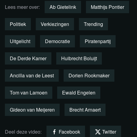
Plaats een reactie
Lees meer over:
Ab Gietelink
Matthijs Pontier
Politiek
Verkiezingen
Trending
Uitgelicht
Democratie
Piratenpartij
De Derde Kamer
Huibrecht Boluijt
Ancilla van de Leest
Dorien Rookmaker
Tom van Lamoen
Ewald Engelen
Gideon van Meijeren
Brecht Arnaert
Lees verder
Deel deze video:
Facebook
Twitter