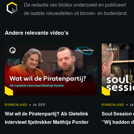
De redactie van blckbx onderzoekt en publiceert
de laatste nieuwsfeiten uit binnen- en buitenland.
Andere relevante video’s
1:16:22
1:30:23
BINNENLAND
30 SEP.
BINNENLAND
28
Wat wil de Piratenpartij? Ab Gietelink
Soul Session 
interviewt lijsttrekker Matthijs Pontier
“Wij hadden d