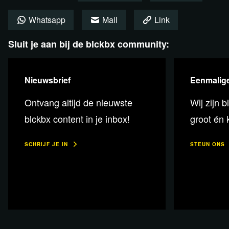
Whatsapp
Mail
Link
Sluit je aan bij de blckbx community:
Nieuwsbrief
Eenmalige
Ontvang altijd de nieuwste
Wij zijn b
blckbx content in je inbox!
groot én k
SCHRIJF JE IN
STEUN ONS