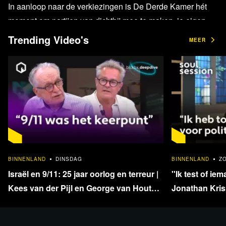
In aanloop naar de verkiezingen is De Derde Kamer hét
moment om partijen van dichtbij mee te maken, je eigen
vragen te stellen en mee te bouwen aan een opener
Trending Video's
MEER
maatschappelijk gesprek. Een middag vol debatten,
politieke speeddates, scherpe analyses, inspirerende
sprekers en ontmoetingen, afgesloten met een
netwerkborrel.
Mis het niet!
1:33:40
BINNENLAND
DINSDAG
BINNENLAND
Z
Koop hier je tickets
Israël en 9/11: 25 jaar oorlog en terreur |
''Ik test of iem
Kees van der Pijl en George van Houts -
Jonathan Krisp
deel 1
en onafhankel