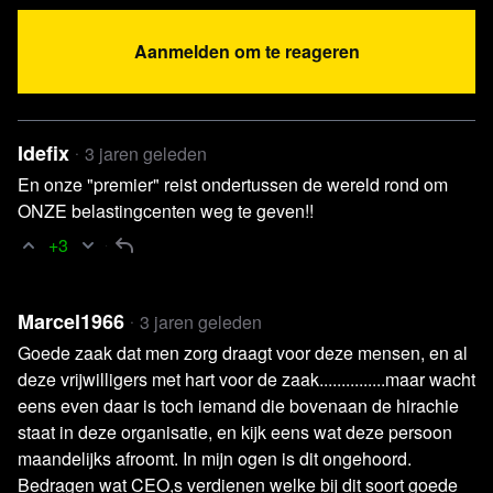
duidelijk dat er een enorme golf van stille armoede door
Aanmelden om te reageren
Nederland raast. En deze lijkt elke dag groter te worden.
Toegenomen vraag
Sinds 1 januari 2022 is het aantal mensen dat hulp krijgt
Idefix
3 jaren geleden
van Voedselbanken Nederland met 25 procent
gestegen
.
En onze "premier" reist ondertussen de wereld rond om
Dat staat nog los van andere initiatieven. Aan het begin
ONZE belastingcenten weg te geven!!
van dit jaar kwamen er nog 90.000 mensen per week naar
+3
een van de voedselbanken, maar dat aantal is inmiddels
opgelopen tot 117.800. De verwachting is dat die groei de
Marcel1966
3 jaren geleden
komende maanden doorzet. De voedselbanken zullen dan
Goede zaak dat men zorg draagt voor deze mensen, en al
ook alle zeilen moeten bijzetten om iedereen die erom
deze vrijwilligers met hart voor de zaak...............maar wacht
vraagt van eten te voorzien.
eens even daar is toch iemand die bovenaan de hirachie
staat in deze organisatie, en kijk eens wat deze persoon
maandelijks afroomt. In mijn ogen is dit ongehoord.
Bedragen wat CEO,s verdienen welke bij dit soort goede