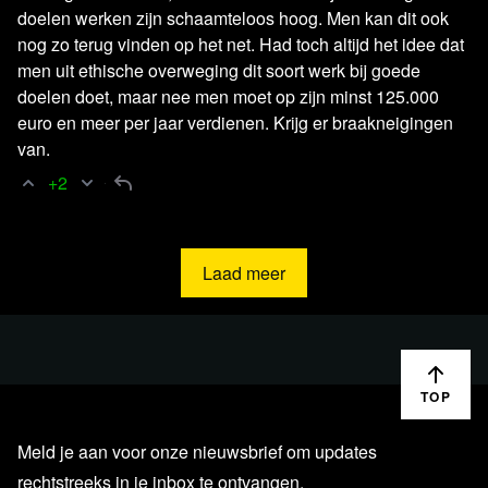
Steun blckbx en maak onderdeel
doelen werken zijn schaamteloos hoog. Men kan dit ook
uit van de blckbx buddy
nog zo terug vinden op het net. Had toch altijd het idee dat
community!
men uit ethische overweging dit soort werk bij goede
doelen doet, maar nee men moet op zijn minst 125.000
euro en meer per jaar verdienen. Krijg er braakneigingen
Word blckbx buddy
van.
+2
Laad meer
TOP
Meld je aan voor onze nieuwsbrief om updates
rechtstreeks in je inbox te ontvangen.