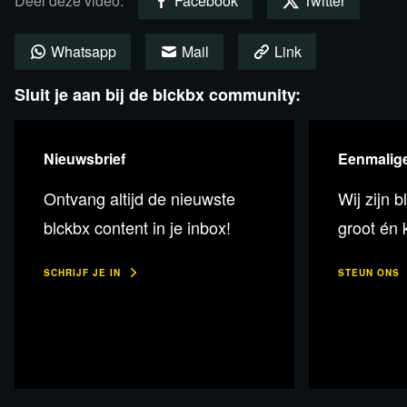
Deel deze video:
Facebook
Twitter
morgen jarig is.
Whatsapp
Mail
Link
Wanhoop
We spreken ook met vrijwilligers, die de rij elke week
Sluit je aan bij de blckbx community:
langer zien worden. Steeds meer werkende
middenstanders sluiten aan: mensen die vrij moeten
Nieuwsbrief
Eenmalige
nemen van hun werk om aan hun voedsel te komen. Het
gaat de vrijwilligers steeds meer aan het hart, vooral omdat
Ontvang altijd de nieuwste
Wij zijn b
je niet zomaar in deze rij komt te staan. Daar gaat namelijk
blckbx content in je inbox!
groot én k
een strenge selectieprocedure van drie tot zes maanden
aan vooraf, waarbij je het in de tussentijd zelf moet zien te
SCHRIJF JE IN
STEUN ONS
redden. Uit wanhoop proberen er soms toch mensen
zonder pasje aan te schuiven, waarna de vrijwilligers dan
maar hun eigen portemonnee trekken om een tas voedsel
te kopen. Ze zouden niet kunnen slapen met de gedachte
dat ze iemand met honger naar bed laten gaan.