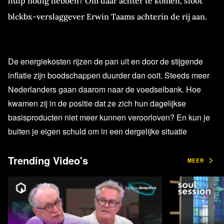
hulp nodig hebben? Om daar achter te komen, sloot
blckbx-verslaggever Erwin Taams achterin de rij aan.
De energiekosten rijzen de pan uit en door de stijgende
inflatie zijn boodschappen duurder dan ooit. Steeds meer
Nederlanders gaan daarom naar de voedselbank. Hoe
kwamen zij in de positie dat ze zich hun dagelijkse
basisproducten niet meer kunnen veroorloven? En kun je
buiten je eigen schuld om in een dergelijke situatie
terechtkomen? Taams nam in Amsterdam-Oost
Trending Video's
onaangekondigd een kijkje bij één van de 172
MEER
voedselbanken in Nederland. Daar sprak hij met een
diverse groep mensen, die slechts het topje van de stille
armoedegolf in Nederland vertegenwoordigen.