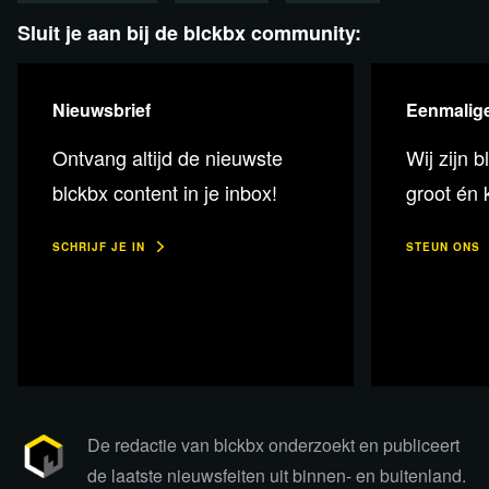
verstikking
door de Amerikaanse dollar?
Sluit je aan bij de blckbx community:
Bekijk het volledige gesprek voor een genuanceerd
verhaal dat de reguliere media zelden haalt.
Nieuwsbrief
Eenmalige
Ontvang altijd de nieuwste
Wij zijn b
blckbx content in je inbox!
groot én k
Deze uitzending is ook als
SCHRIJF JE IN
STEUN ONS
podcast te beluisteren!
Luister nu
De redactie van blckbx onderzoekt en publiceert
de laatste nieuwsfeiten uit binnen- en buitenland.
Lees 2 reacties