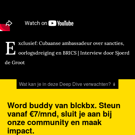
E
xclusief: Cubaanse ambassadeur over sancties,
oorlogsdreiging en BRICS | Interview door Sjoerd
de Groot
Wat kan je in deze Deep Dive verwachten? ↡
Word buddy van blckbx. Steun
vanaf €7/mnd, sluit je aan bij
onze community en maak
impact.