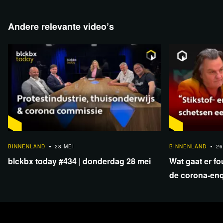
Andere relevante video’s
1:55:53
1:22:24
BINNENLAND
28 MEI
BINNENLAND
26
blckbx today #434 | donderdag 28 mei
Wat gaat er fo
de corona-enq
Lees verder
gesprek met p