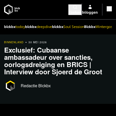
Zoeken
Inloggen
blckbx
today
blckbx
deepdive
blckbx
Soul Session
Blckbx
Wintergaste
BINNENLAND
30 MEI 2026
Exclusief: Cubaanse
ambassadeur over sancties,
oorlogsdreiging en BRICS |
Interview door Sjoerd de Groot
Redactie Blckbx