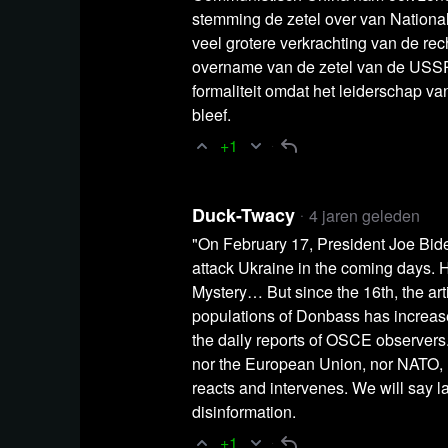
stemming de zetel over van Nationa
Lees ver
veel grotere verkrachting van de re
overname van de zetel van de USS
formaliteit omdat het leiderschap va
bleef.
+1
Duck-Twacy
4 jaren geleden
"On February 17, President Joe Bid
attack Ukraine in the coming days
Mystery… But since the 16th, the arti
populations of Donbass has increas
the daily reports of OSCE observers.
nor the European Union, nor NATO,
reacts and intervenes. We will say la
disinformation.
+1