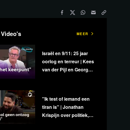
 Video's
MEER
Israël en 9/11: 25 jaar
oorlog en terreur | Kees
van der Pijl en George
van Houts - deel 1
''Ik test of iemand een
tiran is'' | Jonathan
Krispijn over politiek,
media en