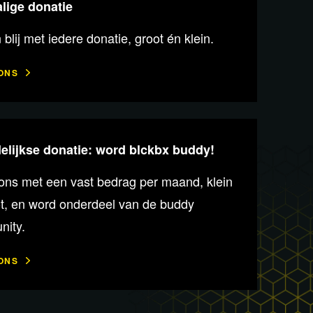
lige donatie
n blij met iedere donatie, groot én klein.
ONS
lijkse donatie: word blckbx buddy!
ons met een vast bedrag per maand, klein
ot, en word onderdeel van de buddy
ity.
ONS