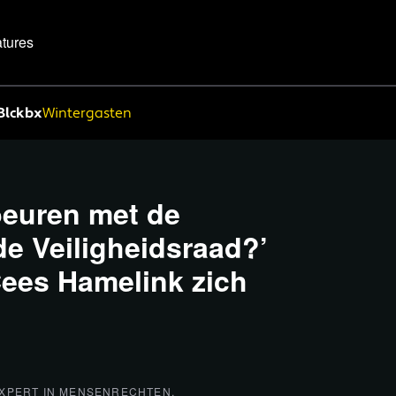
tures
Blckbx
Wintergasten
beuren met de
 de Veiligheidsraad?’
 Cees Hamelink zich
XPERT IN MENSENRECHTEN,