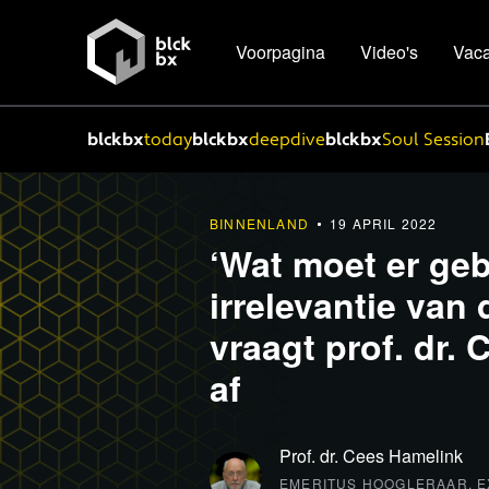
Voorpagina
Video's
Vaca
blckbx
today
blckbx
deepdive
blckbx
Soul Session
BINNENLAND
19 APRIL 2022
‘Wat moet er ge
irrelevantie van
vraagt prof. dr.
af
Prof. dr. Cees Hamelink
EMERITUS HOOGLERAAR, E