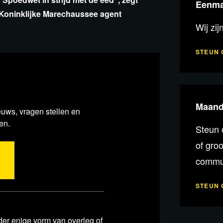
Eenma
Koninklijke Marechaussee agent
Wij zij
STEUN 
Maande
euws, vragen stellen en
en.
Steun 
of gro
commun
STEUN 
r enige vorm van overleg of