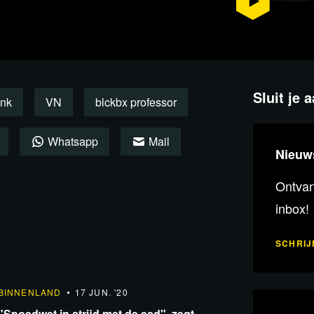
o minimaal mogelijk houden, zijn er
fessionele content te maken. Denk
ie, de webredactie en het onderhoud
bx te waarborgen, hebben we daarom
Sluit je 
ink
VN
blckbx professor
Whatsapp
Mail
ntie van Nederlands grootste
Nieuw
digen we je van harte uit om ons te
Ontvang
s kunnen wij onafhankelijke content
inbox!
oten, met als doel om de wereld beter
nsen en met steeds méér mensen.
SCHRIJF
8:03
BINNENLAND
17 JUN. '20
"Spoedwet in strijd met de eed", zegt