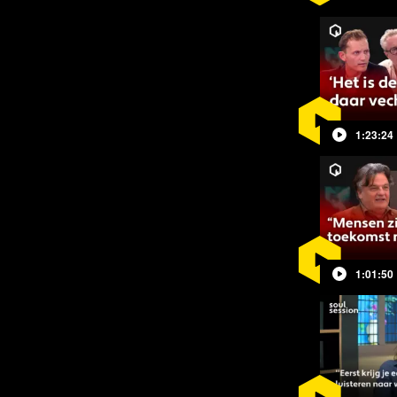
en veiligheid te bewaken, zijn door het
Veiligheidsraad vleugellam om
amgasten die de territoriale
U wist alleen met sancties op tafel te
1:23:24
.
jd voor een wereldorganisatie niet van
1:01:50
 die wordt gefinancierd door donaties
oor de mensen en met de mensen: dát