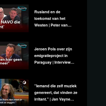
onafhankelijkheid
Rusland en de
toekomst van het
Westen | Peter van
Stigt, Diedert de Wagt &
George van Houts
Jeroen Pols over zijn
emigratieproject in
Paraguay | Interview
met Ab Gietelink
''Iemand die zelf muziek
genereert, dat vinden ze
irritant.'' | Jan Vayne
over eigenzinnigheid