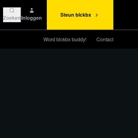
Steun blckbx
Zoeken
Inloggen
Word blckbx buddy!
Contact
Steun blckbx