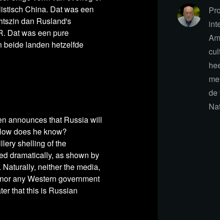
listisch China. Dat was een
Pro
der
chtszin dan Rusland's
int
R. Dat was een pure
Ams
n beide landen hetzelfde
cul
hee
men
de 
Nat
en announces that Russia will
. How does he know?
llery shelling of the
ed dramatically, as shown by
 Naturally, neither the media,
 nor any Western government
ter that this is Russian