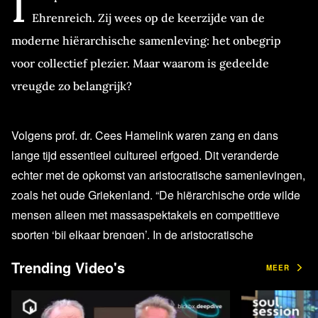
I
Ehrenreich. Zij wees op de keerzijde van de
moderne hiërarchische samenleving: het onbegrip
voor collectief plezier. Maar waarom is gedeelde
vreugde zo belangrijk?
Volgens prof. dr. Cees Hamelink waren zang en dans
lange tijd essentieel cultureel erfgoed. Dit veranderde
echter met de opkomst van aristocratische samenlevingen,
zoals het oude Griekenland. “De hiërarchische orde wilde
mensen alleen met massaspektakels en competitieve
sporten ‘bij elkaar brengen’. In de aristocratische
samenlevingen werd winnen het belangrijkste doel van de
Trending Video's
MEER
Olympische Spelen,” stelt Hamelink. Zo verwerd een van
oorsprong collectief evenement tot een individueel
spektakel.