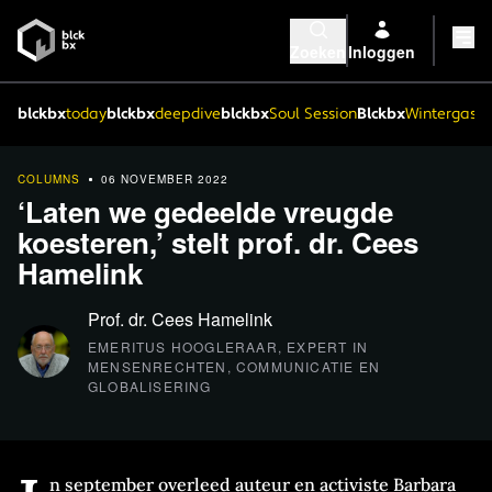
Zoeken
Inloggen
blckbx
today
blckbx
deepdive
blckbx
Soul Session
Blckbx
Wintergaste
COLUMNS
06 NOVEMBER 2022
‘Laten we gedeelde vreugde
koesteren,’ stelt prof. dr. Cees
Hamelink
Prof. dr. Cees Hamelink
EMERITUS HOOGLERAAR, EXPERT IN
MENSENRECHTEN, COMMUNICATIE EN
GLOBALISERING
n september overleed auteur en activiste Barbara