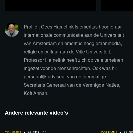
Prof. dr. Cees Hamelink is emeritus hoogleraar
internationale communicatie aan de Universiteit
van Amsterdam en emeritus hoogleraar media,
religie en cultuur aan de Vrije Universiteit.
Professor Hamelink heeft zich op vele terreinen
ingezet voor de mensenrechten. Ook was hij
persoonlijk adviseur van de toenmalige
Secretaris Generaal van de Verenigde Naties,
Kofi Annan.
Plaats een reactie
Andere relevante video’s
8:02
11:08
COLUMNS
25 SEP. '22
COLUMNS
27 SE