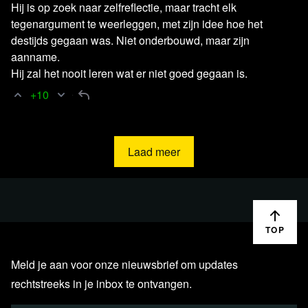
Hij is op zoek naar zelfreflectie, maar tracht elk
tegenargument te weerleggen, met zijn idee hoe het
In absolute zin zijn er dan ook niet veel meer mensen
destijds gegaan was. Niet onderbouwd, maar zijn
overleden dan in eerdere jaren. Wel was er sprake van
aanname.
een ‘stoelendans’ met de toewijzing van doodsoorzaken.
Hij zal het nooit leren wat er niet goed gegaan is.
In
deze blckbx-uitzending
toonde patholoog-anatoom dr.
+10
Frank van der Goot aan dat het vaststellen van de
daadwerkelijke doodsoorzaak in Nederland niet of
nauwelijks gebeurt. Hij liet zien dat er zelden of nooit
Laad meer
autopsie wordt gedaan en dat schouwartsen dus een
inschatting maken op basis van observationele informatie,
zoals een positieve coronatest.
TOP
Bekijk het gesprek via Rumble
Meld je aan voor onze nieuwsbrief om updates
rechtstreeks in je inbox te ontvangen.