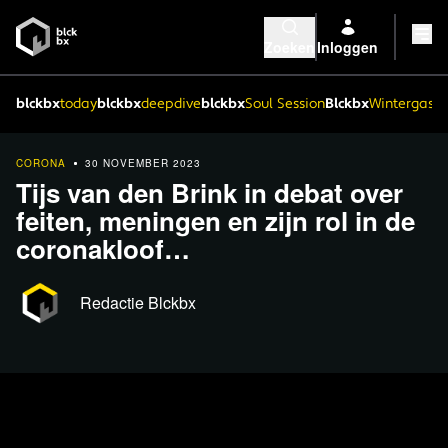
Zoeken
Inloggen
blckbx
today
blckbx
deepdive
blckbx
Soul Session
Blckbx
Wintergaste
CORONA
30 NOVEMBER 2023
Tijs van den Brink in debat over
feiten, meningen en zijn rol in de
coronakloof…
Redactie Blckbx