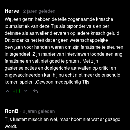
In de uitzending doet Pasquino de bewering dat er tijdens
de coronajaren niet veel meer mensen zijn overleden dan
Herve
2 jaren geleden
in eerdere griepgolven. Deze bewering heeft hij niet
Wij ,een gezin hebben de felle zogenaamde kritische
voldoende onderbouwd en kan tot discussie leiden.
journalistiek van deze Tijs als bijzonder vals en per
definitie als aanvallend ervaren op iedere kritisch geluid .
Daarom volgt nu een aanvullende toelichting.
Dit ondanks het feit dat er geen wetenschappelijke
bewijzen voor handen waren om zijn fanatisme te steunen
De aantallen coronadoden zijn altijd een punt van
in tegendeel .Zijn manier van interviewen toonde een eng
discussie geweest. Het is opvallend dat er in de cijfers van
fanatisme en valt niet goed te praten . Met zijn
het Centraal Bureau voor de Statistiek (CBS) geen sprake
gastenselecties en doelgerichte aanvallen op critici en
was van een extreme sterftetoename in absolute zin. Wat
ongevaccineerden kan hij nu echt niet meer de onschuld
er veranderde was, dat iedereen die overleed en tot 28
komen spelen .Gewoon medeplichtig Tijs
dagen daarvoor positief had getest op corona, werd
+11
genoteerd als ‘overleden
aan
corona’, ongeacht of die
persoon ziek was van het virus of niet. Hierdoor ontstond
RonB
2 jaren geleden
er ruis in de sterftecijfers, want mensen die normaliter de
Tijs luistert misschien wel, maar hoort niet wat er gezegd
boeken in zouden gaan als bijvoorbeeld kankerdoden,
wordt.
waren nu coronadoden.