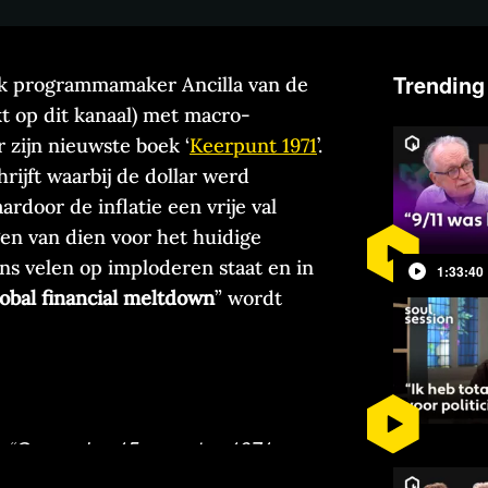
Trending
rak programmamaker Ancilla van de
t op dit kanaal) met macro-
 zijn nieuwste boek ‘
Keerpunt 1971
’.
ijft waarbij de dollar werd
door de inflatie een vrije val
en van dien voor het huidige
ns velen op imploderen staat en in
1:33:40
lobal
financial meltdown
” wordt
t;
“Op zondag 15 augustus 1971
ijkste economische gebeurtenis aan