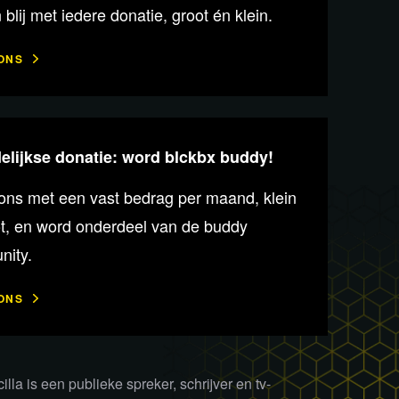
n blij met iedere donatie, groot én klein.
ONS
lijkse donatie: word blckbx buddy!
ons met een vast bedrag per maand, klein
ot, en word onderdeel van de buddy
ity.
ONS
illa is een publieke spreker, schrijver en tv-