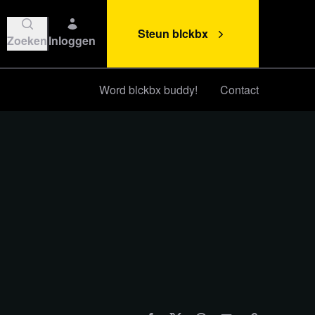
Steun blckbx
Zoeken
Inloggen
Word blckbx buddy!
Contact
Steun blckbx