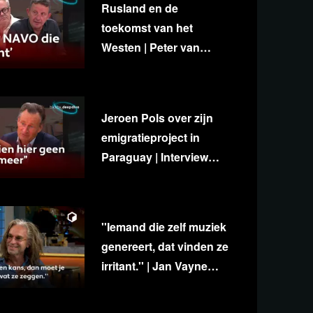
Rusland en de
toekomst van het
Westen | Peter van
Stigt, Diedert de Wagt &
George van Houts
Jeroen Pols over zijn
emigratieproject in
Paraguay | Interview
met Ab Gietelink
''Iemand die zelf muziek
genereert, dat vinden ze
irritant.'' | Jan Vayne
over eigenzinnigheid