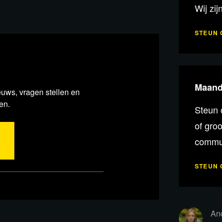
Wij zij
STEUN 
Maande
euws, vragen stellen en
en.
Steun 
of gro
commun
der
STEUN 
Anc