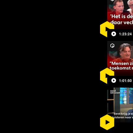
 de economie en onze maatschappij
en de bitcoin, de negatieve
 met China, de crisis sinds 2007 en
1:23:24
n 1971 met de loskoppeling van de
iedenis.
 heen met onder andere de geestelijk
(voormalig Fed-voorzitter en adviseur
1:01:50
ie, beschrijft de auteur de
een nieuwe periode van economische