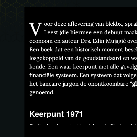
V
oor deze aflevering van blckbx, sp
Leest (die hiermee een debuut maak
econoom en auteur Drs. Edin Mujagić over
Een boek dat een historisch moment beschr
losgekoppeld van de goudstandaard en waar
kende. Een waar keerpunt met alle gevolg
financiële systeem. Een systeem dat volge
het bancaire jargon de onontkoombare “
g
genoemd.
Keerpunt 1971
De flaptekst van het boek beschrijft als volg
kondigt president Richard Nixon de belangr