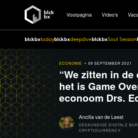
Voorpagina
Video's
Vaca
blckbx
today
blckbx
deepdive
blckbx
Soul Session
ECONOMIE
09 SEPTEMBER 2021
“We zitten in de 
het is Game Over
econoom Drs. Ed
Ancilla van de Leest
DESKUNDIGE DIGITALE BU
CRYPTOCURRENCY