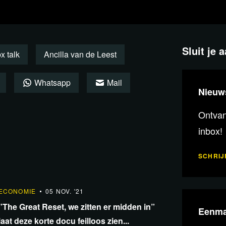
economische onrust in Bosnië,
bewegingen hij momenteel om zich
1 in gang zijn gezet. Welke
Sluit je 
t inflatiecrises uit het verleden? Wat
x talk
Ancilla van de Leest
t kun je zelf doen om meer financiële
Whatsapp
Mail
nomische instabiliteit? Allemaal vragen
Nieuw
 op gedegen toon op antwoordt in taal
Ontvang
preken.
inbox!
SCHRIJF
23:21
ECONOMIE
05 NOV. '21
”The Great Reset, we zitten er midden in”
Eenma
laat deze korte docu feilloos zien...